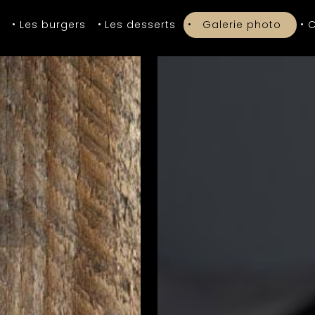
s
Les burgers
Les desserts
Galerie photo
C