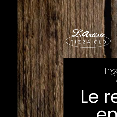
L’
Ar
Le r
e