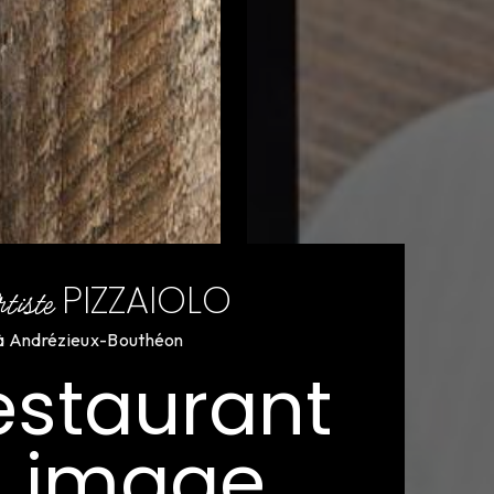
PIZZAIOLO
tiste
à Andrézieux-Bouthéon
estaurant
n image